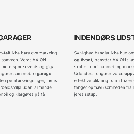
 GARAGER
INDENDØRS UDST
it-telt
ikke bare overdækning
Synlighed handler ikke kun o
er sammen. Vores
AXION
og Avant
, benytter AXIONs lø
il motorsportsevents og giga-
skabe 'rum i rummet' og mark
ungerer som mobile
garage-
Udendørs fungerer vores
oppu
 temperatursvingninger, mens
effektive blikfang foran filial
t arbejdsmiljø uden larmende
fanger opmærksomheden fra l
onbil og klargøres på få
jeres setup.