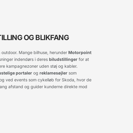
ILLING OG BLIKFANG
m outdoor. Mange bilhuse, herunder
Motorpoint
sninger indendørs i deres
biludstillinger
for at
ere kampagnezoner uden støj og kabler.
stelige portaler
og
reklamesøjler
som
er og ved events som cykelløb for Skoda, hvor de
ang afstand og guider kunderne direkte mod