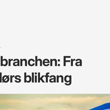
.
lbranchen: Fra
ndørs blikfang