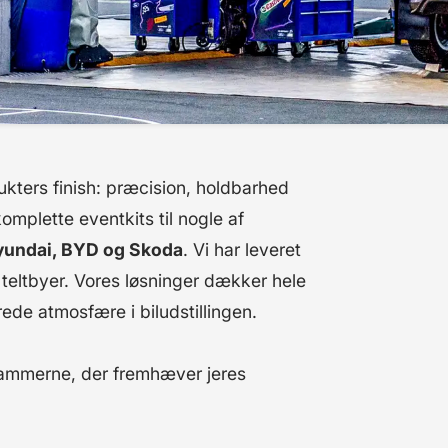
kters finish: præcision, holdbarhed
mplette eventkits til nogle af
Hyundai, BYD og Skoda
. Vi har leveret
re teltbyer. Vores løsninger dækker hele
erede atmosfære i biludstillingen.
 rammerne, der fremhæver jeres