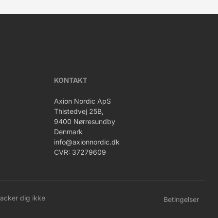
KONTAKT
Axion Nordic ApS
Thistedvej 25B,
9400 Nørresundby
Denmark
info@axionnordic.dk
CVR: 37279609
racker dig ikke
Betingelser